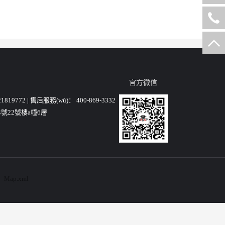
官方微信
1819772 | 售后服務(wù)： 400-869-3332
4號22號樓a幢6層
Map.xml