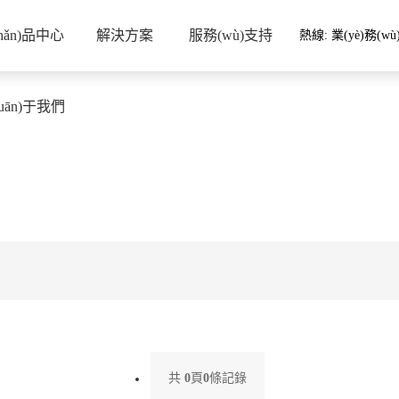
hǎn)品中心
解決方案
服務(wù)支持
熱線: 業(yè)務(wù)
uān)于我們
共
0
頁
0
條記錄