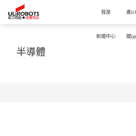
我是
產(c
新聞中心
關(g
半導體