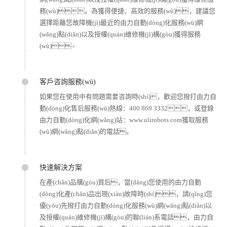
務(wù)。為獲得便捷、高效的服務(wù)，建議您
選擇距離您故障機(jī)最近的由力自動(dòng)化服務(wù)網
(wǎng)點(diǎn)以及授權(quán)維修機(jī)構(gòu)獲得服務
(wù)。
客戶咨詢服務(wù)
如果您在使用中有問題需要咨詢時(shí)，歡迎您撥打由力自
動(dòng)化售后服務(wù)熱線：400 869 3332，或登錄
由力自動(dòng)化網(wǎng)站：www.ulirobots.com獲取服務
(wù)網(wǎng)點(diǎn)的電話。
快速解決方案
在產(chǎn)品購(gòu)買后，當(dāng)您使用的由力自動
(dòng)化產(chǎn)品出現(xiàn)故障時(shí)，請(qǐng)您
優(yōu)先撥打由力自動(dòng)化服務(wù)網(wǎng)點(diǎn)以
及授權(quán)維修機(jī)構(gòu)的聯(lián)系電話，由力自