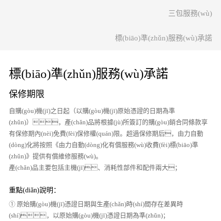
三包服務(wù)
標(biāo)準(zhǔn)服務(wù)承諾
標(biāo)準(zhǔn)服務(wù)承諾
保修期限
自購(gòu)機(jī)之日起（以購(gòu)機(jī)原始憑證的日期為準
(zhǔn)），產(chǎn)品將根據(jù)所簽訂的購(gòu)銷合同條款享
有保修期內(nèi)免費(fèi)保修權(quán)限。超過保修期后，由力自動
(dòng)化將按照《由力自動(dòng)化有償服務(wù)收費(fèi)標(biāo)準
(zhǔn)》提供有償維修服務(wù)。
產(chǎn)品主要包括主機(jī)、消耗性部件和配件兩大；
重點(diǎn)說明：
① 原始購(gòu)機(jī)憑證日期與生產(chǎn)時(shí)間存在差異時
(shí)，以原始購(gòu)機(jī)憑證日期為準(zhǔn)；