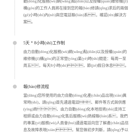
動(dòng)化服務(wù)網(wǎng)點(diǎn)以及授權(quán)維修機(jī)
構(gòu)的工作人員將在接到您的報(bào)修請(qǐng)求后的兩個
(gè)小時(shí)內(nèi)與您電話聯(lián)系，確認(rèn)解決方
案。
5天 * 8小時(shí)工作制
由力自動(dòng)化服務(wù)網(wǎng)點(diǎn)以及授權(quán)的
維修機(jī)構(gòu)的正常營(yíng)業(yè)時(shí)間是：每周一至
周五，每天8小時(shí)，節(jié)假日休息。
報(bào)修流程
當(dāng)您所使用的由力自動(dòng)化產(chǎn)品出現(xiàn)異
常時(shí)，請(qǐng)首先通過電話、郵件等方式與供應
(yīng)商、由力自動(dòng)化本地技術(shù)支持工
程師或由力自動(dòng)化售后服務(wù)熱線聯(lián)系，我們
的專業(yè)服務(wù)人員會(huì)通過電話向您了解產(chǎn)品信
息及故障表現(xiàn)，幫您做初步判斷，請(qǐng)予以