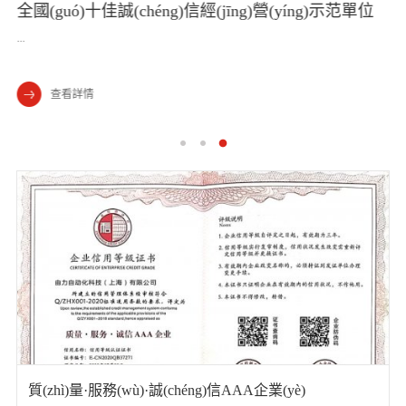
質
全國(guó)十佳誠(chéng)信經(jīng)營(yíng)示范單位
...
...
查看詳情
質(zhì)量·服務(wù)·誠(chéng)信AAA企業(yè)