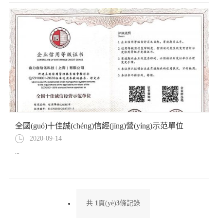
全國(guó)十佳誠(chéng)信經(jīng)營(yíng)示范單位
2020-09-14
...
共
1
頁(yè)
3
條記錄