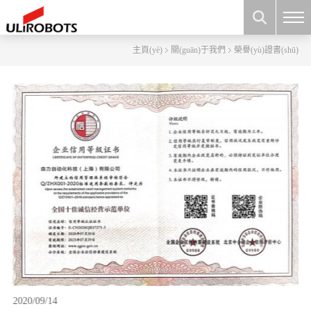
主頁(yè)
關(guān)于我們
榮譽(yù)證書(shū)
20
2020/09/14