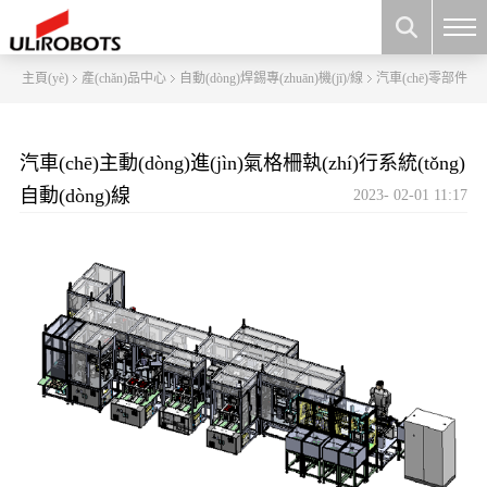
主頁(yè)
產(chǎn)品中心
自動(dòng)焊錫專(zhuān)機(jī)/線
汽車(chē)零部件
汽車(chē)主動(dòng)進(jìn)氣格柵執(zhí)行系統(tǒng)
自動(dòng)線
2023- 02-01 11:17