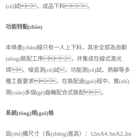
(cè)試、成品下料。
功能特點(diǎn)
本條產(chǎn)線只有一人上下料，其余全部為自動
(dòng)裝配工序，并集成在線式激光
焊、噪音測(cè)試、功能測(cè)試、熱鉚等多
種工藝要求，在裝配過(guò)程中，實(shí)
現(xiàn)多個(gè)齒輪配合式裝配。
系統(tǒng)規(guī)格
設(shè)備尺寸（長(zhǎng)寬高）：12mX4.3mX2.2m